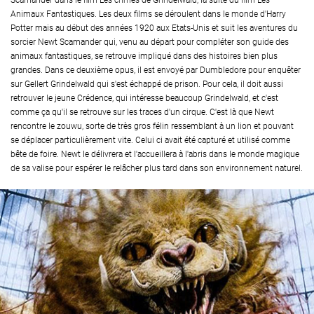
Scamander dans le film Les crimes de Grindelwald, la suite du film Les
Animaux Fantastiques. Les deux films se déroulent dans le monde d'Harry
Potter mais au début des années 1920 aux Etats-Unis et suit les aventures du
sorcier Newt Scamander qui, venu au départ pour compléter son guide des
animaux fantastiques, se retrouve impliqué dans des histoires bien plus
grandes. Dans ce deuxième opus, il est envoyé par Dumbledore pour enquêter
sur Gellert Grindelwald qui s'est échappé de prison. Pour cela, il doit aussi
retrouver le jeune Crédence, qui intéresse beaucoup Grindelwald, et c'est
comme ça qu'il se retrouve sur les traces d'un cirque. C'est là que Newt
rencontre le zouwu, sorte de très gros félin ressemblant à un lion et pouvant
se déplacer particulièrement vite. Celui ci avait été capturé et utilisé comme
bête de foire. Newt le délivrera et l'accueillera à l'abris dans le monde magique
de sa valise pour espérer le relâcher plus tard dans son environnement naturel.