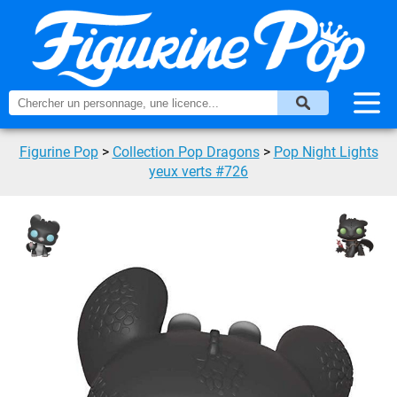
Figurine Pop
>
Collection Pop Dragons
>
Pop Night Lights
yeux verts #726