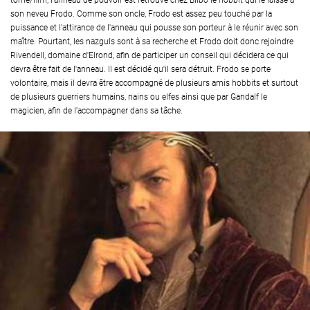
tome/film, l'anneau de pouvoir est retrouvé chez Bilbo le hobbit qui le laisse à
son neveu Frodo. Comme son oncle, Frodo est assez peu touché par la
puissance et l'attirance de l'anneau qui pousse son porteur à le réunir avec son
maître. Pourtant, les nazguls sont à sa recherche et Frodo doit donc rejoindre
Rivendell, domaine d'Elrond, afin de participer un conseil qui décidera ce qui
devra être fait de l'anneau. Il est décidé qu'il sera détruit. Frodo se porte
volontaire, mais il devra être accompagné de plusieurs amis hobbits et surtout
de plusieurs guerriers humains, nains ou elfes ainsi que par Gandalf le
magicien, afin de l'accompagner dans sa tâche.