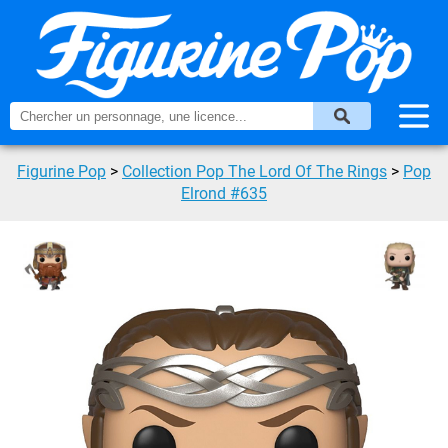
Figurine Pop
>
Collection Pop The Lord Of The Rings
>
Pop
Elrond #635