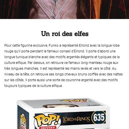
Un roi des elfes
Pour cette figurine exclusive, Funko a représenté Elrond avec la longue robe
rouge qu'il porte pendant le fameux conseil d'Elrond. Il porte d'abord une
longue tunique blanche avec des motifs argentés élégants et typiques de la
culture elfique. Par dessus, on retrouve ce fameux long manteau rouge aux
très longues manches. Il est représenté les mains levés et vers le côté. Au
niveau de la tête, on retrouve ses longs cheveux bruns coiffés avec des nattes
sur les côtés. Il porte aussi une sorte de couronne argenté avec des motifs
toujours typiques de la culture elfique.