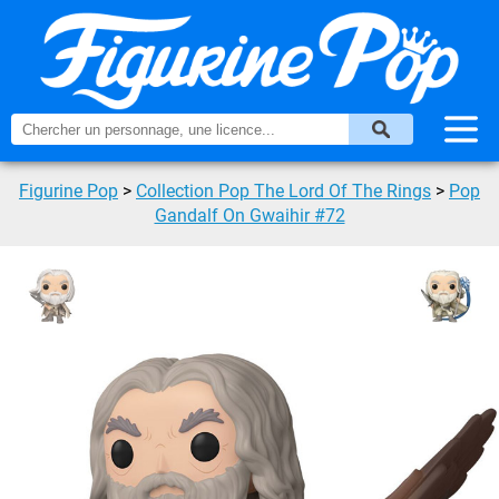
Figurine Pop
>
Collection Pop The Lord Of The Rings
>
Pop
Gandalf On Gwaihir #72