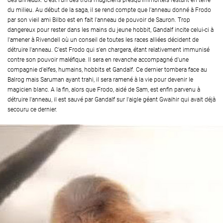
des anneaux. C'est l'un des trois magiciens presqu'immortels restant en terre
du milieu. Au début de la saga, il se rend compte que l'anneau donné à Frodo
par son vieil ami Bilbo est en fait l'anneau de pouvoir de Sauron. Trop
dangereux pour rester dans les mains du jeune hobbit, Gandalf incite celui-ci à
l'amener à Rivendell où un conseil de toutes les races alliées décident de
détruire l'anneau. C'est Frodo qui s'en chargera, étant relativement immunisé
contre son pouvoir maléfique. Il sera en revanche accompagné d'une
compagnie d'elfes, humains, hobbits et Gandalf. Ce dernier tombera face au
Balrog mais Saruman ayant trahi, il sera ramené à la vie pour devenir le
magicien blanc. A la fin, alors que Frodo, aidé de Sam, est enfin parvenu à
détruire l'anneau, il est sauvé par Gandalf sur l'aigle géant Gwaihir qui avait déjà
secouru ce dernier.