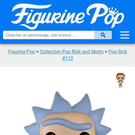
Figurine Pop
>
Collection Pop Rick and Morty
>
Pop Rick
#112