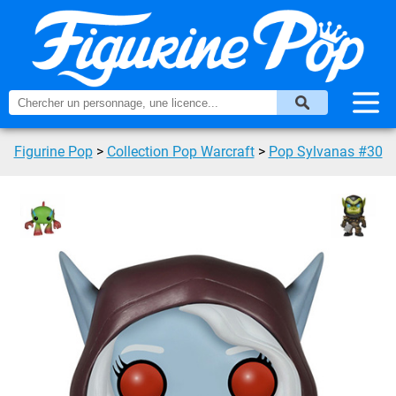
Figurine Pop
>
Collection Pop Warcraft
>
Pop Sylvanas #30