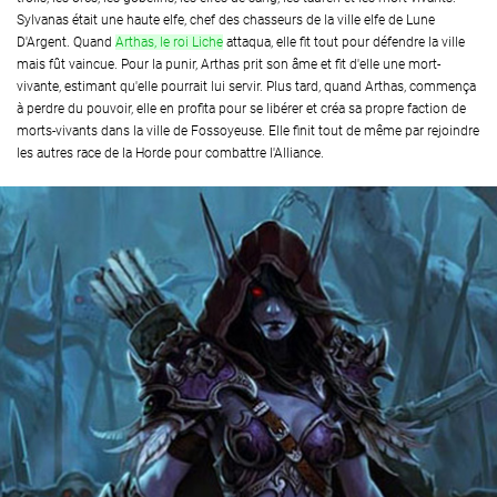
Sylvanas était une haute elfe, chef des chasseurs de la ville elfe de Lune
D'Argent. Quand
Arthas, le roi Liche
attaqua, elle fit tout pour défendre la ville
mais fût vaincue. Pour la punir, Arthas prit son âme et fit d'elle une mort-
vivante, estimant qu'elle pourrait lui servir. Plus tard, quand Arthas, commença
à perdre du pouvoir, elle en profita pour se libérer et créa sa propre faction de
morts-vivants dans la ville de Fossoyeuse. Elle finit tout de même par rejoindre
les autres race de la Horde pour combattre l'Alliance.