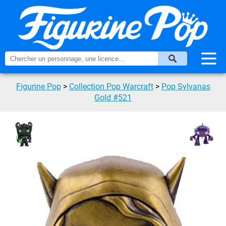
Figurine Pop
>
Collection Pop Warcraft
>
Pop Sylvanas
Gold #521