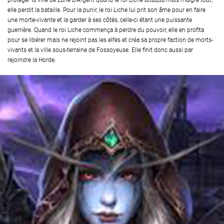
protéger la ville de Lune D'Argent quand le roi Liche attaqua mais malgré tout,
elle perdit la bataille. Pour la punir, le roi Liche lui prit son âme pour en faire
une morte-vivante et la garder à ses côtés, celle-ci étant une puissante
guerrière. Quand le roi Liche commença à perdre du pouvoir, elle en profita
pour se libérer mais ne rejoint pas les elfes et créa sa propre faction de morts-
vivants et la ville sous-terraine de Fossoyeuse. Elle finit donc aussi par
rejoindre la Horde.