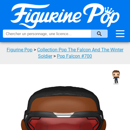
Figurine Pop
>
Collection Pop The Falcon And The Winter
Soldier
>
Pop Falcon #700