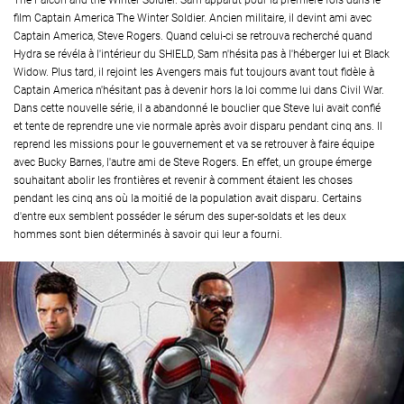
The Falcon and the Winter Soldier. Sam apparut pour la première fois dans le
film Captain America The Winter Soldier. Ancien militaire, il devint ami avec
Captain America, Steve Rogers. Quand celui-ci se retrouva recherché quand
Hydra se révéla à l'intérieur du SHIELD, Sam n'hésita pas à l'héberger lui et Black
Widow. Plus tard, il rejoint les Avengers mais fut toujours avant tout fidèle à
Captain America n'hésitant pas à devenir hors la loi comme lui dans Civil War.
Dans cette nouvelle série, il a abandonné le bouclier que Steve lui avait confié
et tente de reprendre une vie normale après avoir disparu pendant cinq ans. Il
reprend les missions pour le gouvernement et va se retrouver à faire équipe
avec Bucky Barnes, l'autre ami de Steve Rogers. En effet, un groupe émerge
souhaitant abolir les frontières et revenir à comment étaient les choses
pendant les cinq ans où la moitié de la population avait disparu. Certains
d'entre eux semblent posséder le sérum des super-soldats et les deux
hommes sont bien déterminés à savoir qui leur a fourni.