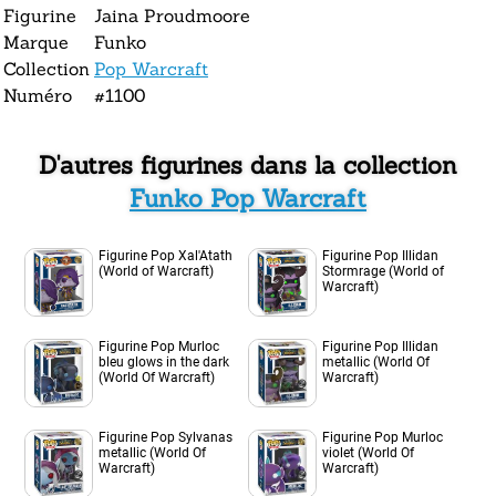
Figurine
Jaina Proudmoore
Marque
Funko
Collection
Pop Warcraft
Numéro
#1100
D'autres figurines dans la collection
Funko Pop Warcraft
Figurine Pop Xal'Atath
Figurine Pop Illidan
(World of Warcraft)
Stormrage (World of
Warcraft)
Figurine Pop Murloc
Figurine Pop Illidan
bleu glows in the dark
metallic (World Of
(World Of Warcraft)
Warcraft)
Figurine Pop Sylvanas
Figurine Pop Murloc
metallic (World Of
violet (World Of
Warcraft)
Warcraft)