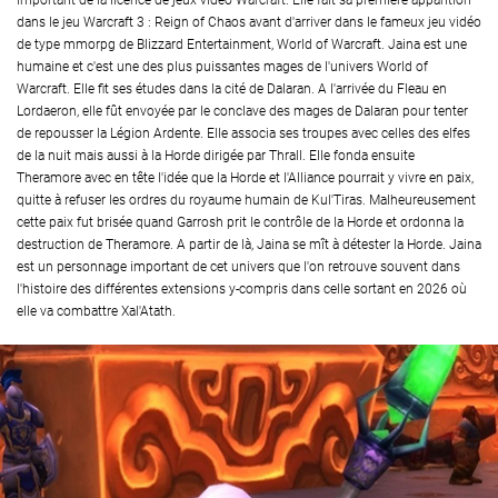
important de la licence de jeux vidéo Warcraft. Elle fait sa première apparition
dans le jeu Warcraft 3 : Reign of Chaos avant d'arriver dans le fameux jeu vidéo
de type mmorpg de Blizzard Entertainment, World of Warcraft. Jaina est une
humaine et c'est une des plus puissantes mages de l'univers World of
Warcraft. Elle fit ses études dans la cité de Dalaran. A l'arrivée du Fleau en
Lordaeron, elle fût envoyée par le conclave des mages de Dalaran pour tenter
de repousser la Légion Ardente. Elle associa ses troupes avec celles des elfes
de la nuit mais aussi à la Horde dirigée par Thrall. Elle fonda ensuite
Theramore avec en tête l'idée que la Horde et l'Alliance pourrait y vivre en paix,
quitte à refuser les ordres du royaume humain de Kul'Tiras. Malheureusement
cette paix fut brisée quand Garrosh prit le contrôle de la Horde et ordonna la
destruction de Theramore. A partir de là, Jaina se mît à détester la Horde. Jaina
est un personnage important de cet univers que l'on retrouve souvent dans
l'histoire des différentes extensions y-compris dans celle sortant en 2026 où
elle va combattre Xal'Atath.