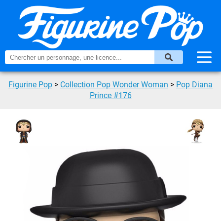
Figurine Pop
>
Collection Pop Wonder Woman
>
Pop Diana
Prince #176