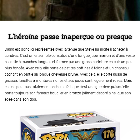
L'héroïne passe inaperçue ou presque
Diana est donc ici représentée avec la tenue que Steve lui incite à acheter à
Londres. C'est un ensemble constitué d'une longue jupe marron et d'une veste
assortie à manches longues et fermée par une grosse ceinture en cuir un peu
plus foncée. Avec cela, elle porte de petites bottines à talons et un chapeau
cachant en partie sa longue chevelure brune. Avec cela, elle porte aussi de
grosses lunettes à montures noires et ses joues sont légèrement roses. Mais
elle ne peut pas totalement cacher le fait que c'est une guerrière puisqu'elle
porte toujours son fameux bouclier en bronze joliment décoré ainsi que son
épée dans son dos.