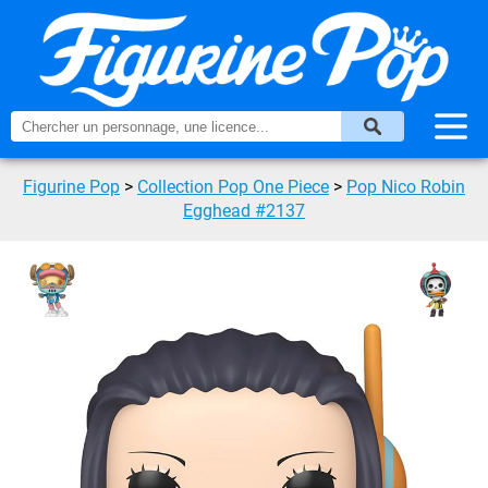
Figurine Pop
>
Collection Pop One Piece
>
Pop Nico Robin
Egghead #2137