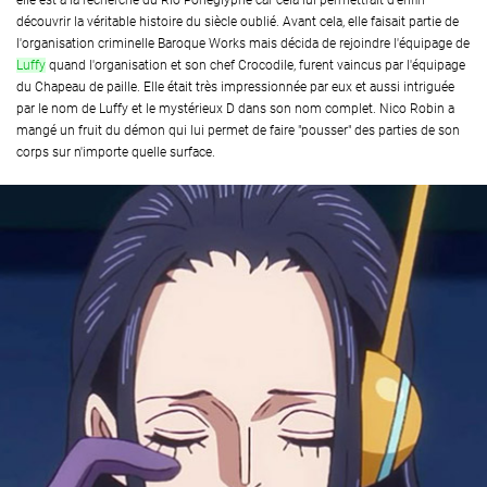
elle est à la recherche du Rio Ponéglyphe car cela lui permettrait d'enfin
découvrir la véritable histoire du siècle oublié. Avant cela, elle faisait partie de
l'organisation criminelle Baroque Works mais décida de rejoindre l'équipage de
Luffy
quand l'organisation et son chef Crocodile, furent vaincus par l'équipage
du Chapeau de paille. Elle était très impressionnée par eux et aussi intriguée
par le nom de Luffy et le mystérieux D dans son nom complet. Nico Robin a
mangé un fruit du démon qui lui permet de faire "pousser" des parties de son
corps sur n'importe quelle surface.