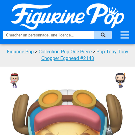
Figurine Pop
>
Collection Pop One Piece
>
Pop Tony Tony
Chopper Egghead #2148