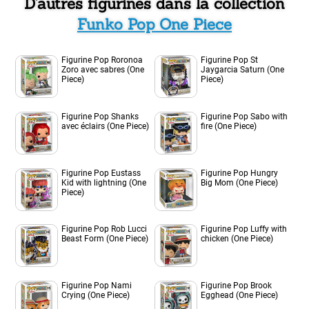
D'autres figurines dans la collection
Funko Pop One Piece
Figurine Pop Roronoa
Figurine Pop St
Zoro avec sabres (One
Jaygarcia Saturn (One
Piece)
Piece)
Figurine Pop Shanks
Figurine Pop Sabo with
avec éclairs (One Piece)
fire (One Piece)
Figurine Pop Eustass
Figurine Pop Hungry
Kid with lightning (One
Big Mom (One Piece)
Piece)
Figurine Pop Rob Lucci
Figurine Pop Luffy with
Beast Form (One Piece)
chicken (One Piece)
Figurine Pop Nami
Figurine Pop Brook
Crying (One Piece)
Egghead (One Piece)