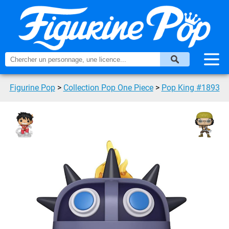
Figurine Pop
>
Collection Pop One Piece
>
Pop King #1893