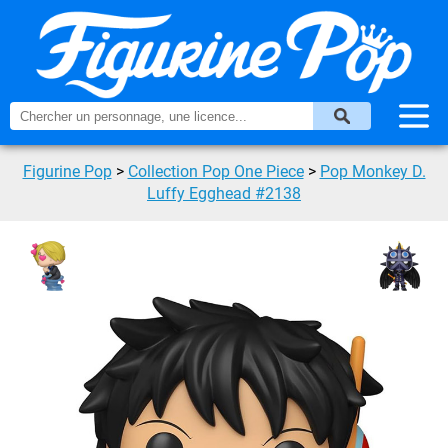
Figurine Pop
>
Collection Pop One Piece
>
Pop Monkey D.
Luffy Egghead #2138