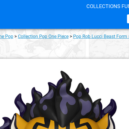
COLLECTIONS FU
ine Pop
>
Collection Pop One Piece
>
Pop Rob Lucci Beast Form