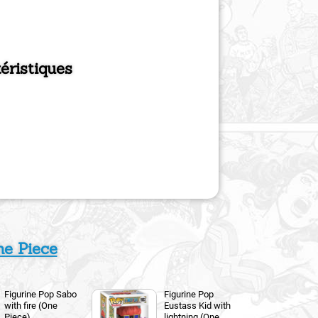
éristiques
e Piece
Figurine Pop Sabo
Figurine Pop
with fire (One
Eustass Kid with
Piece)
lightning (One