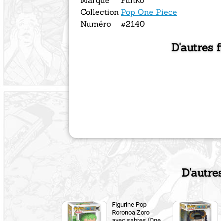
Collection
Pop One Piece
Numéro
#2140
D'autres 
D'autre
Figurine Pop
Roronoa Zoro
avec sabres (One