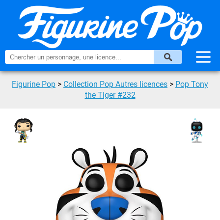
Figurine Pop
>
Collection Pop Autres licences
>
Pop Tony
the Tiger #232