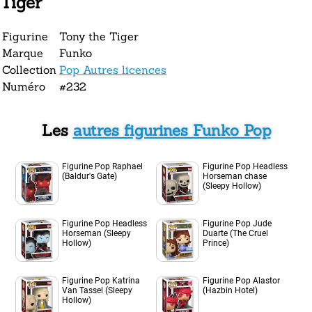
Tiger
Figurine
Tony the Tiger
Marque
Funko
Collection
Pop Autres licences
Numéro
#232
Les
autres figurines Funko Pop
Figurine Pop Raphael
Figurine Pop Headless
(Baldur's Gate)
Horseman chase
(Sleepy Hollow)
Figurine Pop Headless
Figurine Pop Jude
Horseman (Sleepy
Duarte (The Cruel
Hollow)
Prince)
Figurine Pop Katrina
Figurine Pop Alastor
Van Tassel (Sleepy
(Hazbin Hotel)
Hollow)