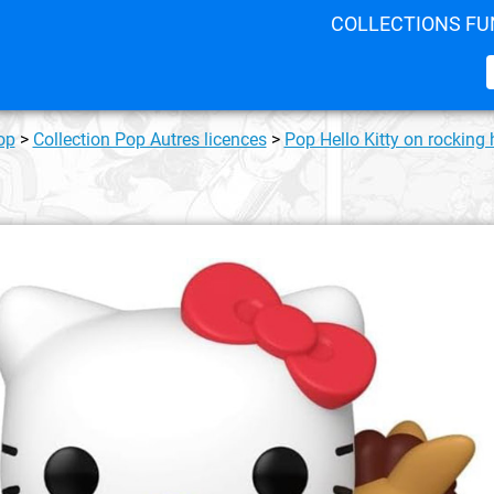
COLLECTIONS FU
op
>
Collection Pop Autres licences
>
Pop Hello Kitty on rocking