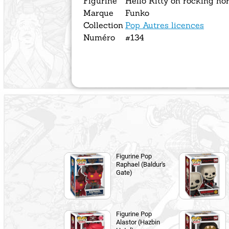
Figurine
Hello Kitty on rocking ho
Marque
Funko
Collection
Pop Autres licences
Numéro
#134
Figurine Pop
Raphael (Baldur's
Gate)
Figurine Pop
Alastor (Hazbin