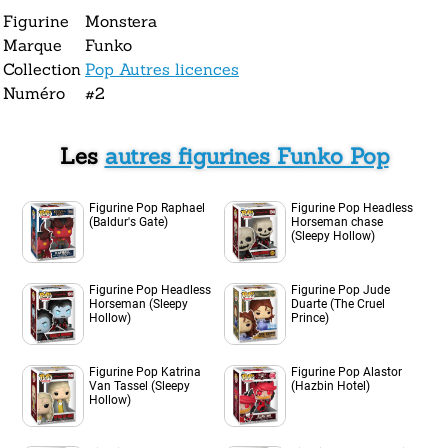
Figurine
Monstera
Marque
Funko
Collection
Pop Autres licences
Numéro
#2
Les
autres figurines Funko Pop
Figurine Pop Raphael
Figurine Pop Headless
(Baldur's Gate)
Horseman chase
(Sleepy Hollow)
Figurine Pop Headless
Figurine Pop Jude
Horseman (Sleepy
Duarte (The Cruel
Hollow)
Prince)
Figurine Pop Katrina
Figurine Pop Alastor
Van Tassel (Sleepy
(Hazbin Hotel)
Hollow)