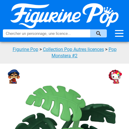
Figurine Pop
>
Collection Pop Autres licences
>
Pop
Monstera #2