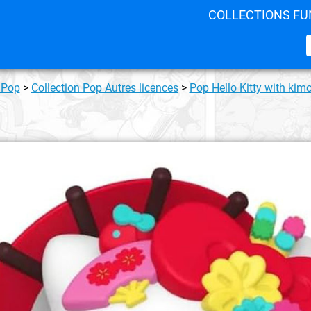
COLLECTIONS FU
 Pop
>
Collection Pop Autres licences
>
Pop Hello Kitty with ki