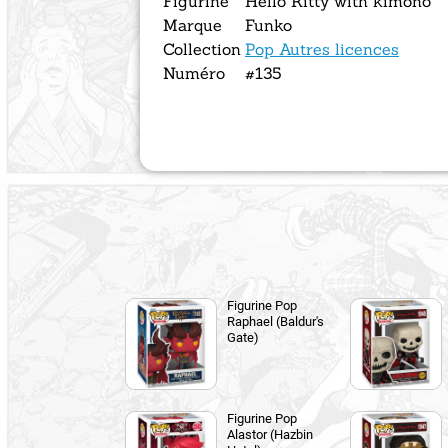
Figurine
Hello Kitty with kimono
Marque
Funko
Collection
Pop Autres licences
Numéro
#135
Figurine Pop
Raphael (Baldur's
Gate)
Figurine Pop
Alastor (Hazbin