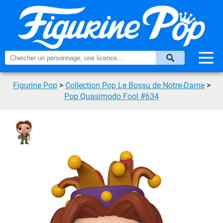
Figurine Pop
>
Collection Pop Le Bossu de Notre-Dame
>
Pop Quasimodo Fool #634