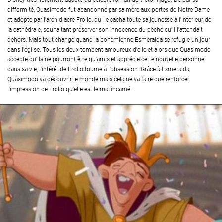
Disney très librement adapté du célèbre roman de Victor Hugo. De par sa
difformité, Quasimodo fut abandonné par sa mère aux portes de Notre-Dame
et adopté par l'archidiacre Frollo, qui le cacha toute sa jeunesse à l'intérieur de
la cathédrale, souhaitant préserver son innocence du pêché qu'il l'attendait
dehors. Mais tout change quand la bohémienne Esmeralda se réfugie un jour
dans l'église. Tous les deux tombent amoureux d'elle et alors que Quasimodo
accepte qu'ils ne pourront être qu'amis et apprécie cette nouvelle personne
dans sa vie, l'intérêt de Frollo tourne à l'obsession. Grâce à Esmeralda,
Quasimodo va découvrir le monde mais cela ne va faire que renforcer
l'impression de Frollo qu'elle est le mal incarné.