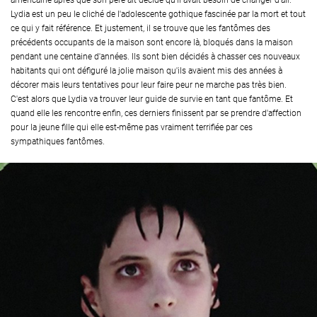
américaine après que son père ait décidé qu'il avait besoin de changer d'air.
Lydia est un peu le cliché de l'adolescente gothique fascinée par la mort et tout
ce qui y fait référence. Et justement, il se trouve que les fantômes des
précédents occupants de la maison sont encore là, bloqués dans la maison
pendant une centaine d'années. Ils sont bien décidés à chasser ces nouveaux
habitants qui ont défiguré la jolie maison qu'ils avaient mis des années à
décorer mais leurs tentatives pour leur faire peur ne marche pas très bien.
C'est alors que Lydia va trouver leur guide de survie en tant que fantôme. Et
quand elle les rencontre enfin, ces derniers finissent par se prendre d'affection
pour la jeune fille qui elle est-même pas vraiment terrifiée par ces
sympathiques fantômes.