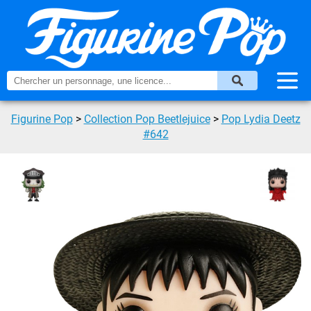
Figurine Pop
>
Collection Pop Beetlejuice
>
Pop Lydia Deetz
#642