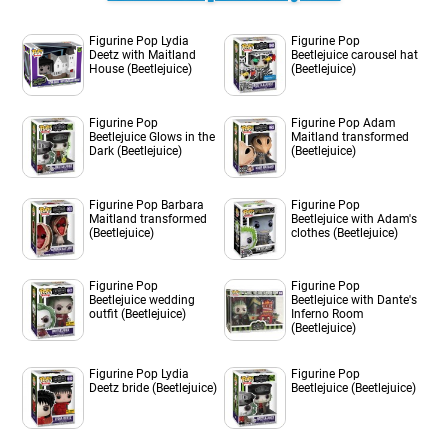
Figurine Pop Lydia
Figurine Pop
Deetz with Maitland
Beetlejuice carousel hat
House (Beetlejuice)
(Beetlejuice)
Figurine Pop
Figurine Pop Adam
Beetlejuice Glows in the
Maitland transformed
Dark (Beetlejuice)
(Beetlejuice)
Figurine Pop Barbara
Figurine Pop
Maitland transformed
Beetlejuice with Adam's
(Beetlejuice)
clothes (Beetlejuice)
Figurine Pop
Figurine Pop
Beetlejuice wedding
Beetlejuice with Dante's
outfit (Beetlejuice)
Inferno Room
(Beetlejuice)
Figurine Pop Lydia
Figurine Pop
Deetz bride (Beetlejuice)
Beetlejuice (Beetlejuice)