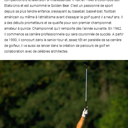
compétitions à la télévision si intéressantes. Il nait en 1940 à Colombus aux
Etats-Unis et est surnommé le Golden Bear. C'est un passionné de sport
depuis sa plus tendre enfance, s'essayant au baseball, basket-ball, football
américain ou même à l'athlétisme avant d'essayer le golf quand il a neuf ans. Il
a des débuts prometteurs et se qualifie pour son premier championnat
amateur à quinze. Championnat qu'il remporte dès l'année suivante. En 1962,
il commence sa carrière professionnelle qui sera couronnée de succès. A partir
de 1990, il concourt dans le senior tour et, assez tôt en parallèle de sa carrière
de golfeur, il va aussi se lancer dans la création de parcours de golf en
collaboration avec de célèbres architectes.