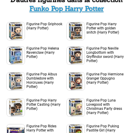
Funko Pop Harry Potter
Figurine Pop Griphook
Figurine Pop Harry
(Harry Potter)
Potter with golden
snitch (Harry Potter)
Figurine Pop Helena
Figurine Pop Neville
Ravenclaw (Harry
Longbottom with
Potter)
Gryffindor sword (Harry
Potter)
Figurine Pop Albus
Figurine Pop Hermione
Dumbledore with
Granger Oppugno
Horcruxes (Harry
(Harry Potter)
Potter)
Figurine Pop Harry
Figurine Pop Luna
Potter Casting (Harry
Lovegood with
Potter)
Christmas Party dress
(Harry Potter)
Figurine Pop Rides
Figurine Pop Puking
Harry Potter with
Pastille Girl (Harry