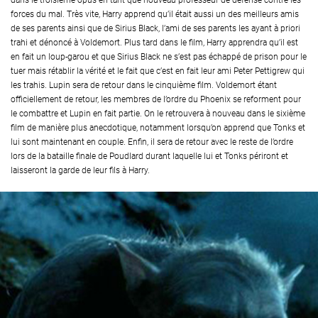
dans le troisième opus en tant que nouveau professeur de défense contre les
forces du mal. Très vite, Harry apprend qu’il était aussi un des meilleurs amis
de ses parents ainsi que de Sirius Black, l’ami de ses parents les ayant à priori
trahi et dénoncé à Voldemort. Plus tard dans le film, Harry apprendra qu’il est
en fait un loup-garou et que Sirius Black ne s’est pas échappé de prison pour le
tuer mais rétablir la vérité et le fait que c’est en fait leur ami Peter Pettigrew qui
les trahis. Lupin sera de retour dans le cinquième film. Voldemort étant
officiellement de retour, les membres de l’ordre du Phoenix se reforment pour
le combattre et Lupin en fait partie. On le retrouvera à nouveau dans le sixième
film de manière plus anecdotique, notamment lorsqu’on apprend que Tonks et
lui sont maintenant en couple. Enfin, il sera de retour avec le reste de l’ordre
lors de la bataille finale de Poudlard durant laquelle lui et Tonks périront et
laisseront la garde de leur fils à Harry.