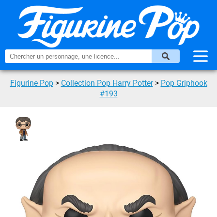
Figurine Pop
>
Collection Pop Harry Potter
>
Pop Griphook
#193