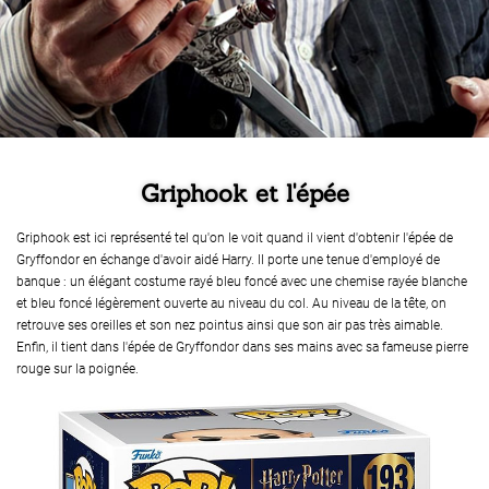
Griphook et l'épée
Griphook est ici représenté tel qu'on le voit quand il vient d'obtenir l'épée de
Gryffondor en échange d'avoir aidé Harry. Il porte une tenue d'employé de
banque : un élégant costume rayé bleu foncé avec une chemise rayée blanche
et bleu foncé légèrement ouverte au niveau du col. Au niveau de la tête, on
retrouve ses oreilles et son nez pointus ainsi que son air pas très aimable.
Enfin, il tient dans l'épée de Gryffondor dans ses mains avec sa fameuse pierre
rouge sur la poignée.