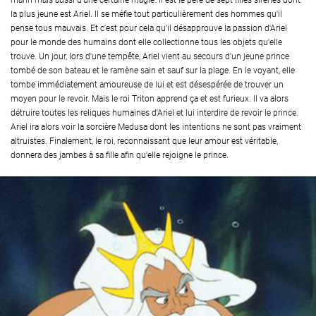
marin mais aussi d'une certaine magie. Il est le père de sept filles sirènes dont
la plus jeune est Ariel. Il se méfie tout particulièrement des hommes qu'il
pense tous mauvais. Et c'est pour cela qu'il désapprouve la passion d'Ariel
pour le monde des humains dont elle collectionne tous les objets qu'elle
trouve. Un jour, lors d'une tempête, Ariel vient au secours d'un jeune prince
tombé de son bateau et le ramène sain et sauf sur la plage. En le voyant, elle
tombe immédiatement amoureuse de lui et est désespérée de trouver un
moyen pour le revoir. Mais le roi Triton apprend ça et est furieux. Il va alors
détruire toutes les reliques humaines d'Ariel et lui interdire de revoir le prince.
Ariel ira alors voir la sorcière Medusa dont les intentions ne sont pas vraiment
altruistes. Finalement, le roi, reconnaissant que leur amour est véritable,
donnera des jambes à sa fille afin qu'elle rejoigne le prince.