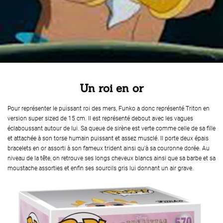
Un roi en or
Pour représenter le puissant roi des mers, Funko a donc représenté Triton en
version super sized de 15 cm. Il est représenté debout avec les vagues
éclaboussant autour de lui. Sa queue de sirène est verte comme celle de sa fille
et attachée à son torse humain puissant et assez musclé. Il porte deux épais
bracelets en or assorti à son fameux trident ainsi qu'à sa couronne dorée. Au
niveau de la tête, on retrouve ses longs cheveux blancs ainsi que sa barbe et sa
moustache assorties et enfin ses sourcils gris lui donnant un air grave.