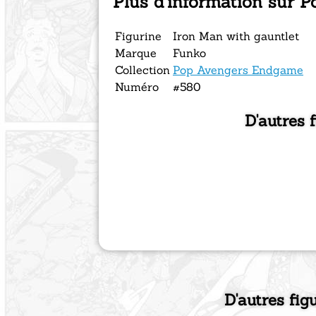
Plus d'information sur P
Figurine
Iron Man with gauntlet
Marque
Funko
Collection
Pop Avengers Endgame
Numéro
#580
D'autres 
D'autres fig