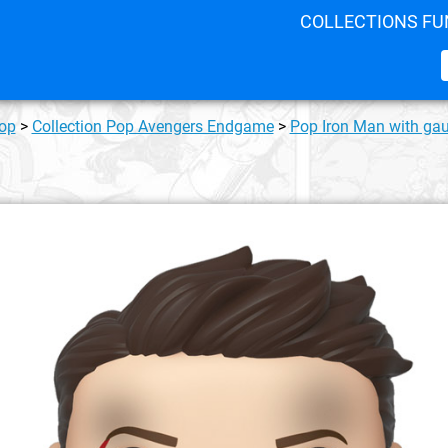
COLLECTIONS FU
Pop
>
Collection Pop Avengers Endgame
>
Pop Iron Man with gau