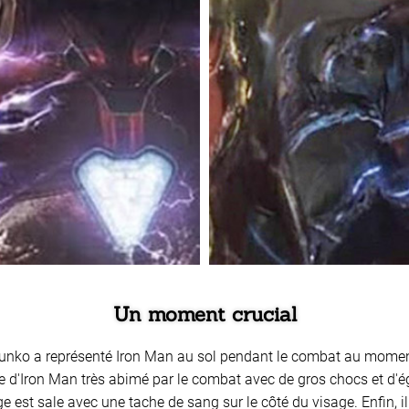
Un moment crucial
 Funko a représenté Iron Man au sol pendant le combat au moment
me d'Iron Man très abimé par le combat avec de gros chocs et d
e est sale avec une tache de sang sur le côté du visage. Enfin, il 