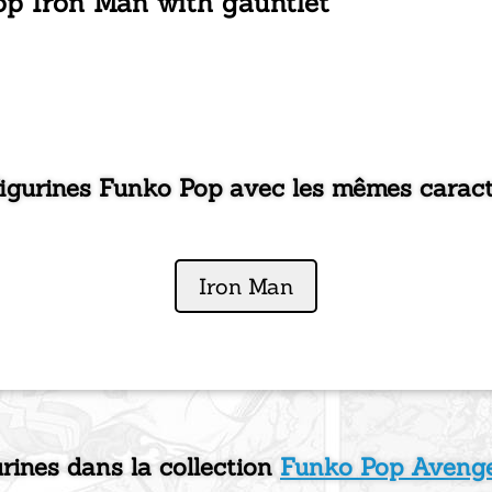
op Iron Man with gauntlet
figurines Funko Pop avec les mêmes caract
Iron Man
urines dans la collection
Funko Pop Aveng