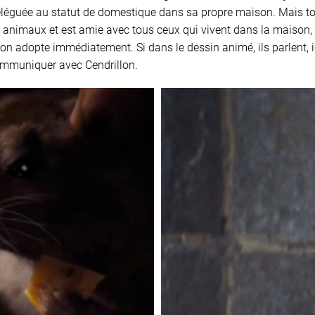
reléguée au statut de domestique dans sa propre maison. Mais to
s animaux et est amie avec tous ceux qui vivent dans la maison,
lon adopte immédiatement. Si dans le dessin animé, ils parlent, 
ommuniquer avec Cendrillon.