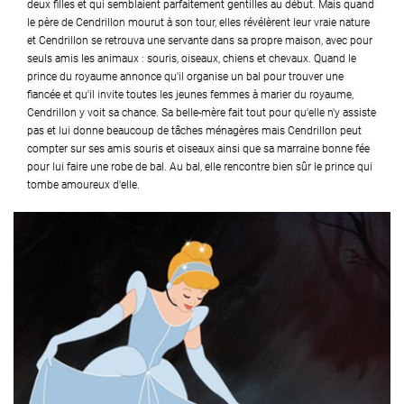
deux filles et qui semblaient parfaitement gentilles au début. Mais quand
le père de Cendrillon mourut à son tour, elles révélèrent leur vraie nature
et Cendrillon se retrouva une servante dans sa propre maison, avec pour
seuls amis les animaux : souris, oiseaux, chiens et chevaux. Quand le
prince du royaume annonce qu'il organise un bal pour trouver une
fiancée et qu'il invite toutes les jeunes femmes à marier du royaume,
Cendrillon y voit sa chance. Sa belle-mère fait tout pour qu'elle n'y assiste
pas et lui donne beaucoup de tâches ménagères mais Cendrillon peut
compter sur ses amis souris et oiseaux ainsi que sa marraine bonne fée
pour lui faire une robe de bal. Au bal, elle rencontre bien sûr le prince qui
tombe amoureux d'elle.