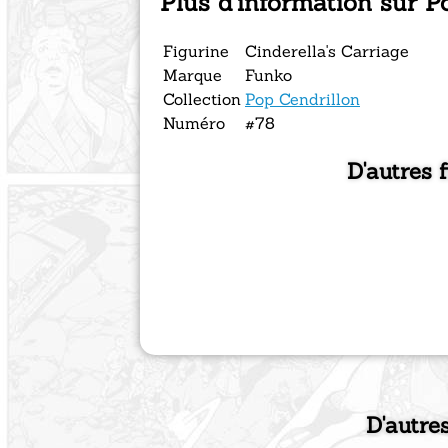
Plus d'information sur P
Figurine
Cinderella's Carriage
Marque
Funko
Collection
Pop Cendrillon
Numéro
#78
D'autres 
D'autre