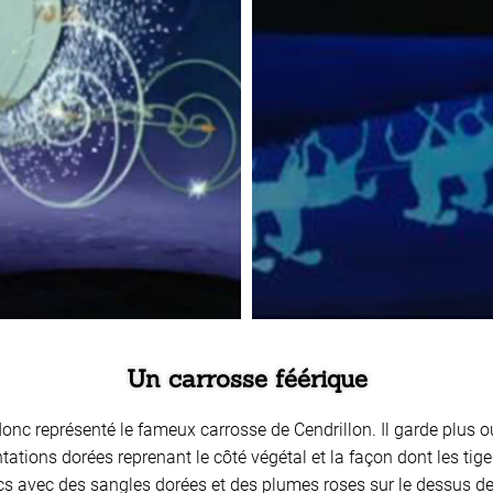
Un carrosse féérique
donc représenté le fameux carrosse de Cendrillon. Il garde plus o
ions dorées reprenant le côté végétal et la façon dont les tiges 
s avec des sangles dorées et des plumes roses sur le dessus de l