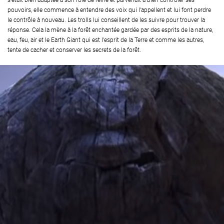
s'était bien adaptée à son rôle de reine et parvenait à bien contrôler ses
pouvoirs, elle commence à entendre des voix qui l'appellent et lui font perdre
le contrôle à nouveau. Les trolls lui conseillent de les suivre pour trouver la
réponse. Cela la mène à la forêt enchantée gardée par des esprits de la nature,
eau, feu, air et le Earth Giant qui est l'esprit de la Terre et comme les autres,
tente de cacher et conserver les secrets de la forêt.