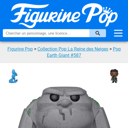
Figurine Pop
>
Collection Pop La Reine des Neiges
>
Pop
Earth Giant #587