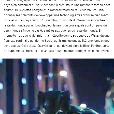
royaume imaginaire du Wakanda dans l'univers Marvel. Le Wakanda est un
pays bien particulier puisque pendant la préhistoire, une météorite tomba à cet
endroit. Celle-ci était chargée d'un métal extraordinaire : le vibranium. Cela
donna à ses habitants de développer une technologie très avancée bien avant
tous les autres pays autour. Aujourd'hui, la capitale du Wakanda est cachée du
reste du monde par un bouclier, leur laissant un croire qu'ils sont un pays du
tiers-monde afin de ne pas être mêlés aux guerres du reste du monde. En
même temps que le vibranium, la météorite donne au peuple du Wakanda une
fleur extraordinaire qui donne à celui qui la mange une agilité, une force et des
sens accrus. Celle-ci est réservée au roi qui devient alors la Black Panther, sorte
de super-héros ancestral utilisant ses pouvoirs pour protéger ses concitoyens.