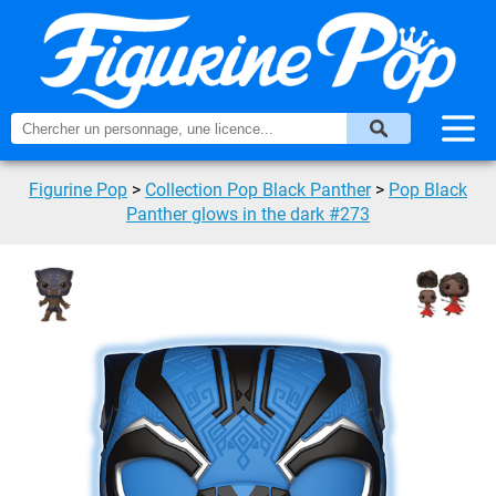
Figurine Pop
>
Collection Pop Black Panther
>
Pop Black
Panther glows in the dark #273