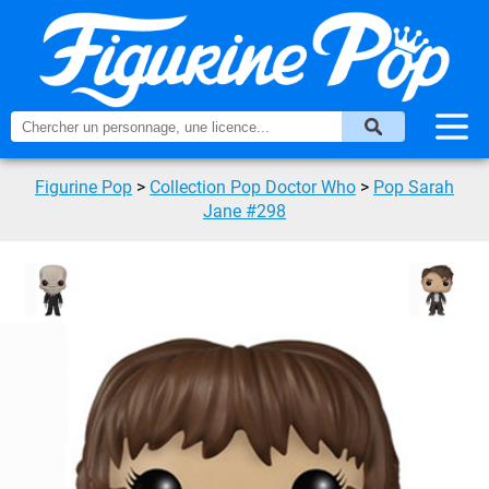
Figurine Pop
>
Collection Pop Doctor Who
>
Pop Sarah
Jane #298