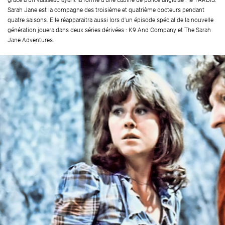
grâce à un vaisseau ayant la forme d'une cabine de police anglaise : le TARDIS.
Sarah Jane est la compagne des troisième et quatrième docteurs pendant
quatre saisons. Elle réapparaitra aussi lors d'un épisode spécial de la nouvelle
génération jouera dans deux séries dérivées : K9 And Company et The Sarah
Jane Adventures.