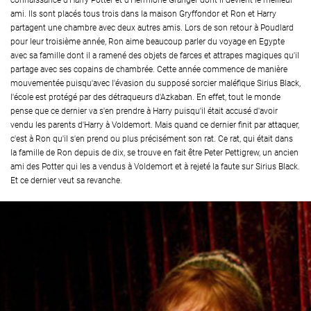
connaissance d'Harry Potter et d'Hermione Granger dont il devient le meilleur
ami. Ils sont placés tous trois dans la maison Gryffondor et Ron et Harry
partagent une chambre avec deux autres amis. Lors de son retour à Poudlard
pour leur troisième année, Ron aime beaucoup parler du voyage en Egypte
avec sa famille dont il a ramené des objets de farces et attrapes magiques qu'il
partage avec ses copains de chambrée. Cette année commence de manière
mouvementée puisqu'avec l'évasion du supposé sorcier maléfique Sirius Black,
l'école est protégé par des détraqueurs d'Azkaban. En effet, tout le monde
pense que ce dernier va s'en prendre à Harry puisqu'il était accusé d'avoir
vendu les parents d'Harry à Voldemort. Mais quand ce dernier finit par attaquer,
c'est à Ron qu'il s'en prend ou plus précisément son rat. Ce rat, qui était dans
la famille de Ron depuis de dix, se trouve en fait être Peter Pettigrew, un ancien
ami des Potter qui les a vendus à Voldemort et à rejeté la faute sur Sirius Black.
Et ce dernier veut sa revanche.