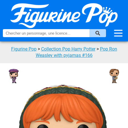
Figurine Pop
>
Collection Pop Harry Potter
>
Pop Ron
Weasley with pyjamas #166