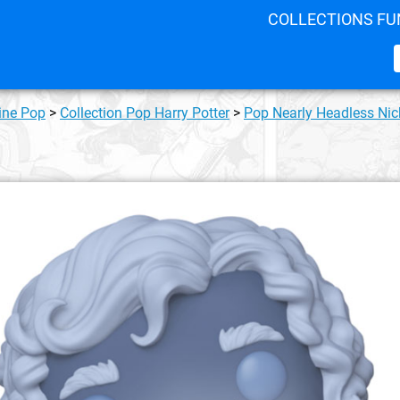
COLLECTIONS FU
ine Pop
>
Collection Pop Harry Potter
>
Pop Nearly Headless Nic