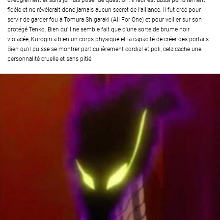
aveuglément et sans jamais poser de question. Il leur est aussi parfaitement
fidèle et ne révèlerait donc jamais aucun secret de l'alliance. Il fut créé pour
servir de garder fou à Tomura Shigaraki (All For One) et pour veiller sur son
protégé Tenko. Bien qu'il ne semble fait que d'une sorte de brume noir
violacée, Kurogiri a bien un corps physique et la capacité de créer des portails.
Bien qu'il puisse se montrer particulièrement cordial et poli, cela cache une
personnalité cruelle et sans pitié.