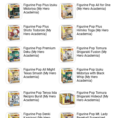
Figurine Pop Plus Izuku
Figurine Pop All for One
Midoriya (My Hero
(My Hero Academia)
Academia)
Figurine Pop Plus
Figurine Pop Plus
Shoto Todoroki (My
Himiko Toga (My Hero
Hero Academia)
Academia)
Figurine Pop Premium
Figurine Pop Tomura
Deku (My Hero
Shigaraki Fusion (My
Academia)
Hero Academia)
Figurine Pop All Might
Figurine Pop Izuku
Texas Smash (My Hero
Midoriya with Black
Academia)
Whip (My Hero
Academia)
Figurine Pop Tenya Iida
Figurine Pop Tomura
Recipro Burst (My Hero
Shigaraki Hideout (My
Academia)
Hero Academia)
Figurine Pop Denki
Figurine Pop Mt. Lady
Kaminari (My Hero
Baseball Supersized