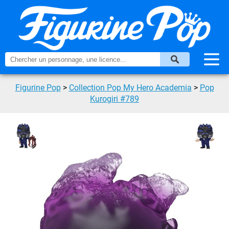
Figurine Pop
>
Collection Pop My Hero Academia
>
Pop
Kurogiri #789