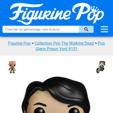
Figurine Pop
>
Collection Pop The Walking Dead
>
Pop
Glenn Prison Yard #151