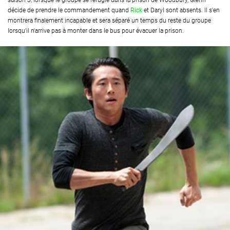
saison 3, lorsque le groupe se réfugie dans la prison de Woodbury, Glenn
décide de prendre le commandement quand
Rick
et Daryl sont absents. Il s'en
montrera finalement incapable et sera séparé un temps du reste du groupe
lorsqu'il n'arrive pas à monter dans le bus pour évacuer la prison.