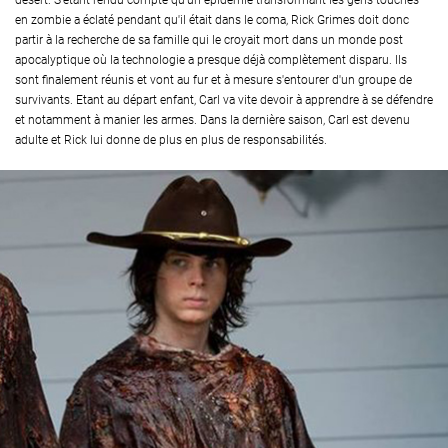
désert. S'étant rendu compte qu'un épidémie transformant les gens touchés
en zombie a éclaté pendant qu'il était dans le coma, Rick Grimes doit donc
partir à la recherche de sa famille qui le croyait mort dans un monde post
apocalyptique où la technologie a presque déjà complètement disparu. Ils
sont finalement réunis et vont au fur et à mesure s'entourer d'un groupe de
survivants. Etant au départ enfant, Carl va vite devoir à apprendre à se défendre
et notamment à manier les armes. Dans la dernière saison, Carl est devenu
adulte et Rick lui donne de plus en plus de responsabilités.