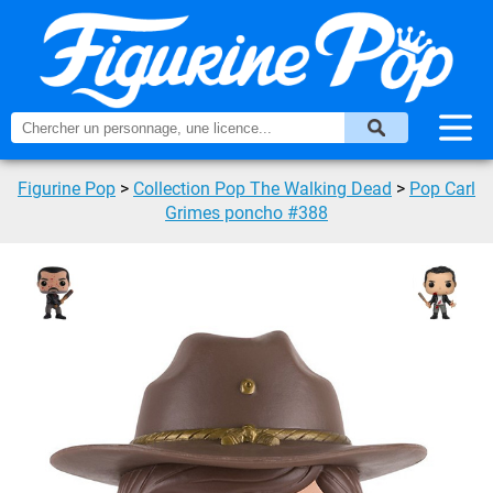
Figurine Pop
>
Collection Pop The Walking Dead
>
Pop Carl
Grimes poncho #388