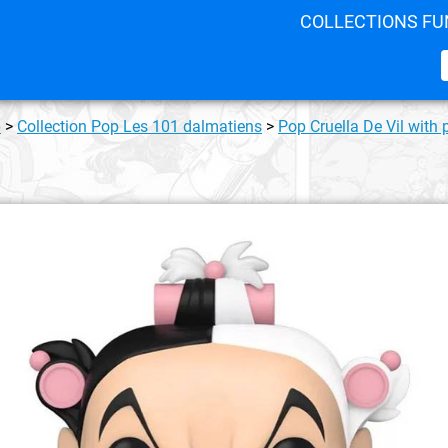
COLLECTIONS FU
p
>
Collection Pop Les 101 dalmatiens
>
Pop Cruella De Vil with