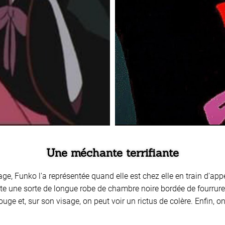
Une méchante terrifiante
ge, Funko l'a représentée quand elle est chez elle en train d'appe
porte une sorte de longue robe de chambre noire bordée de fourrur
ouge et, sur son visage, on peut voir un rictus de colère. Enfin, 