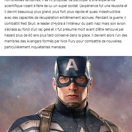
nombreuses tentatives, il se vit proposer de participer à une expérience
scientifique visant à faire de lui un super soldat. L'expérience fut une réussite et
il devint beaucoup plus grand, plus fort, plus rapide et quasi indestructible
avec des capacités de récupération extrêmement accrues. Pendant la guerre, il
combattit Red Skull, le leader d'Hydra à l'intérieur du parti nazi mais son avion
s'écrasa au fond d'un lac gelé et il fut présumé mort avant d'être retrouvé par
hasard plus de 60 ans plus tard conservé dans la glace. Il devient alors l'un des
membres des Avengers formés par Nick Fury pour combattre de nouvelles,
particulièrement inquiétantes menaces.