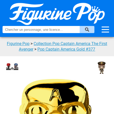
Figurine Pop
>
Collection Pop Captain America The First
Avenger
>
Pop Captain America Gold #377