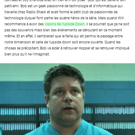
calmées et Joy a renoué avec un vieil ami du lycée : Bob, qui est devenu son
petit-ami. Bob est un geek passionné de technologie et d'informatique qui
travaille chez Radio Shack et avait formé le petit club de passionnés de
technologie duquel font partie les quatre héros de la série. Mais quand Will
recommence à avoir des
visions de l'Upside Down
, il se pourrait que ça ne soit
pas des souvenirs mais bien des évènements se déroulant en ce moment
même. Et en effet, il semblerait que la faille qui ait permis le passage entre
notre dimension et celle de l'upside down soit encore ouverte. Quand les
choses se précipitent, Bob va aider à retrouver Hopper et se retrouver impliqué
bien plus qu'il ne l'imaginait.