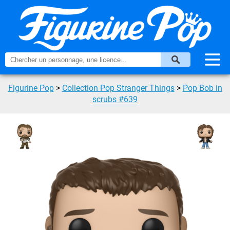
Figurine Pop
>
Collection Pop Stranger Things
>
Pop Bob in
scrubs #639