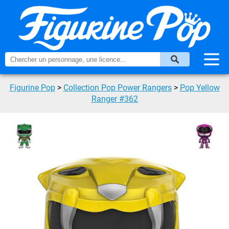
Figurine Pop
>
Collection Pop Power Rangers
>
Pop Yellow
Ranger #362