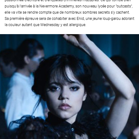
passionnée d'écriture et d'enquêtes criminelles macabres. Ce qui tombe bien
puisqu'à l'arrivée à la Nevermore Academy, son nouveau lycée pour "outcasts",
elle va vite se rendre compte que de nombreux sombres secrets s'y cachent.
Sa première épreuve sera de cohabiter avec Enid, une jeune loup-garou adorant
la couleur autant que Wednesday y est allergique.