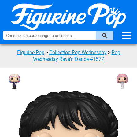
Figurine Pop
>
Collection Pop Wednesday
>
Pop
Wednesday Rave'n Dance #1577