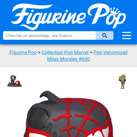
Figurine Pop
>
Collection Pop Marvel
>
Pop Venomized
Miles Morales #600