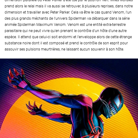
dimension parallèle où Peter Parker a été tué par le Bouffon Vert. Miles Morales
prend alors le relai mais il va aussi se retrouver, à plusieurs reprises, dans notre
dimension et travailler avec Peter Parker. Cela va être le cas quand Venom, l'un
des plus grands méchants de l'univers Spiderman va débarquer dans la série
animée Spiderman Maximum Venom. Venom est une entité extra-terrestre
parasitaire qui ne peut vivre qu'en prenant le contrôle d'un hôte d'une autre
espèce. Il attend que celui-ci soit endormi et l'enveloppe alors de cette étrange
substance noire dont il est composé et prend le contrôle de son esprit pour
assouvir ses pulsions meurtrières, ne laissant aucun souvenir à son hôte.