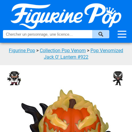
Figurine Pop
>
Collection Pop Venom
>
Pop Venomized
Jack O' Lantern #922