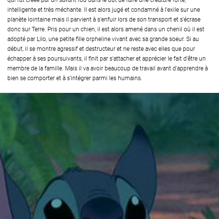
qui fut créée par un savant fou dans le but de faire une créature forte,
intelligente et très méchante. Il est alors jugé et condamné à l'exile sur une
planète lointaine mais il parvient à s'enfuir lors de son transport et s'écrase
donc sur Terre. Pris pour un chien, il est alors amené dans un chenil où il est
adopté par Lilo, une petite fille orpheline vivant avec sa grande soeur. Si au
début, il se montre agressif et destructeur et ne reste avec elles que pour
échapper à ses poursuivants, il finit par s'attacher et apprécier le fait d'être un
membre de la famille. Mais il va avoir beaucoup de travail avant d'apprendre à
bien se comporter et à s'intégrer parmi les humains.