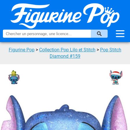
Figurine Pop
>
Collection Pop Lilo et Stitch
>
Pop Stitch
Diamond #159