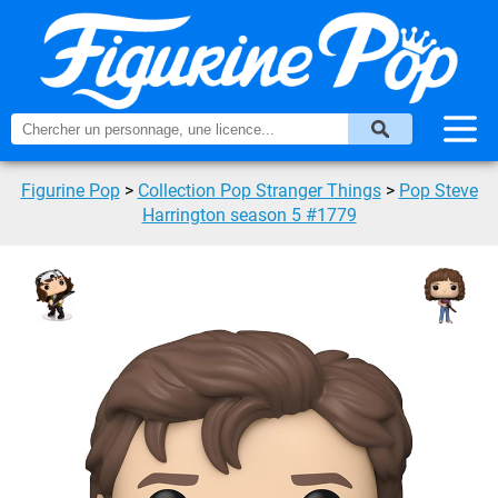
Figurine Pop
>
Collection Pop Stranger Things
>
Pop Steve
Harrington season 5 #1779