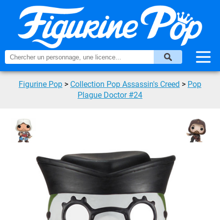
Figurine Pop
>
Collection Pop Assassin's Creed
>
Pop
Plague Doctor #24