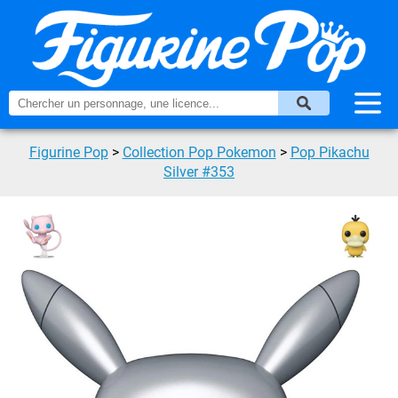
Figurine Pop
>
Collection Pop Pokemon
>
Pop Pikachu
Silver #353