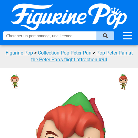
Figurine Pop
>
Collection Pop Peter Pan
>
Pop Peter Pan at
the Peter Pan's flight attraction #94