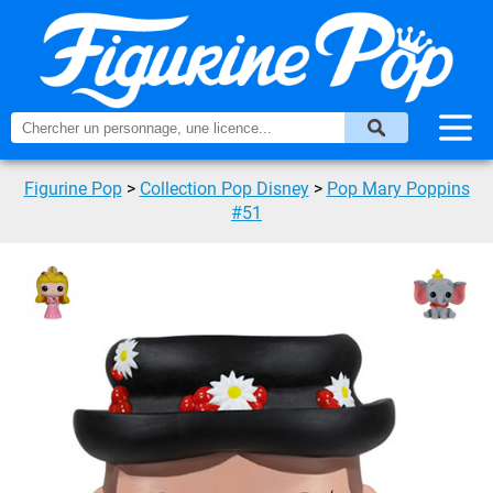
Figurine Pop
>
Collection Pop Disney
>
Pop Mary Poppins
#51