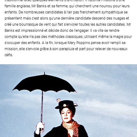
traditionnel avec quelques éléments d'animation. Il raconte l'histoire d'une
famille anglaise, Mr Banks et sa femme, qui cherchent une nounou pour leurs
enfants. De nombreuses candidates à l'air pas franchement sympathique se
présentent mais c'est alors qu'une dernière candidate descend des nuages et
créé une bourrasque de vent qui fait s'envoler toutes les autres candidates. Mr
Banks est impressionné et décide donc de l'engager. Il va vite se rendre
compte qu'elle n'a pas des méthodes classiques, utilisant même la magie pour
s'occuper des enfants. A la fin, lorsque Mary Poppins pense avoir rempli sa
mission, elle s'envole grâce à son parapluie et part pour relever de nouveaux
défis.