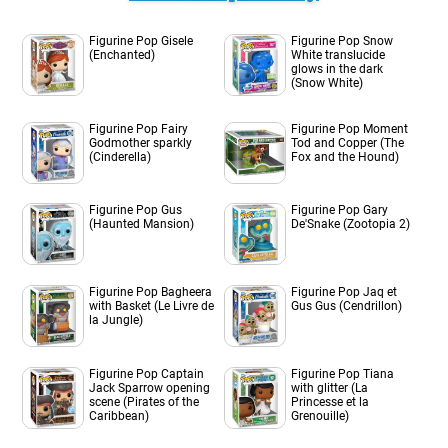
Figurine Pop Gisele
Figurine Pop Snow
(Enchanted)
White translucide
glows in the dark
(Snow White)
Figurine Pop Fairy
Figurine Pop Moment
Godmother sparkly
Tod and Copper (The
(Cinderella)
Fox and the Hound)
Figurine Pop Gus
Figurine Pop Gary
(Haunted Mansion)
De'Snake (Zootopia 2)
Figurine Pop Bagheera
Figurine Pop Jaq et
with Basket (Le Livre de
Gus Gus (Cendrillon)
la Jungle)
Figurine Pop Captain
Figurine Pop Tiana
Jack Sparrow opening
with glitter (La
scene (Pirates of the
Princesse et la
Caribbean)
Grenouille)